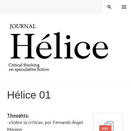
Skip
MENU
SEARCH
to
content
REVISTA HELICE
Hélice 01
P
B
Thoughts:
o
y
-«Sobre la crítica», por Fernando Ángel
s
i
Moreno
t
s
PDF