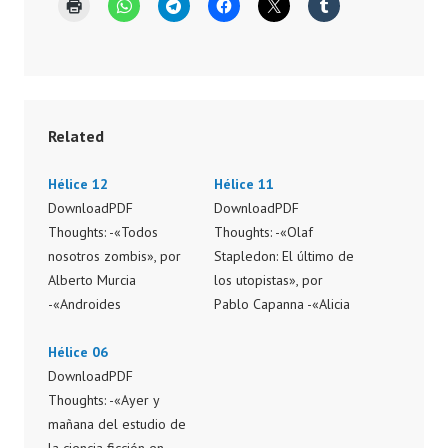
Related
Hélice 12
Hélice 11
DownloadPDF
DownloadPDF
Thoughts: -«Todos
Thoughts: -«Olaf
nosotros zombis», por
Stapledon: El último de
Alberto Murcia
los utopistas», por
-«Androides
Pablo Capanna -«Alicia
deconstruidos», por
se conecta. Tecnología,
Fernando Ángel
Hélice 06
drogas y cyberpunk»,
Moreno -«Roy Batty»,
DownloadPDF
por Pablo Mazo Agüero
por Joaquín Moreno
Thoughts: -«Ayer y
-«Las pesadillas de
Álamo -«Cine, arte,
mañana del estudio de
Margaret Atwood», por