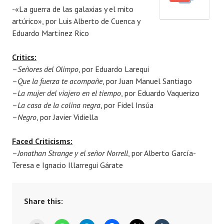
-«La guerra de las galaxias y el mito
e
m
artúrico», por Luis Alberto de Cuenca y
d
a
Eduardo Martínez Rico
o
e
n
l
Critics:
1
–
Señores del Olimpo
, por Eduardo Larequi
4
–
Que la fuerza te acompañe
, por Juan Manuel Santiago
J
–
La mujer del viajero en el tiempo
, por Eduardo Vaquerizo
u
–
La casa de la colina negra
, por Fidel Insúa
l
–
Negro
, por Javier Vidiella
y
,
Faced Criticisms:
2
–
Jonathan Strange y el señor Norrell
, por Alberto García-
0
Teresa e Ignacio Illarregui Gárate
1
8
Share this: