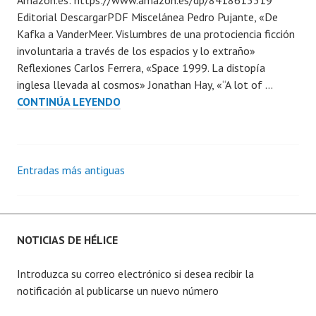
Amazon.es: https://www.amazon.es/dp/8418613319
i
2
Editorial DescargarPDF Miscelánea Pedro Pujante, «De
c
2
Kafka a VanderMeer. Vislumbres de una protociencia ficción
a
involuntaria a través de los espacios y lo extraño»
d
Reflexiones Carlos Ferrera, «Space 1999. La distopía
a
inglesa llevada al cosmos» Jonathan Hay, «“A lot of …
e
HÉLICE
CONTINÚA LEYENDO
n
31
8
d
i
c
Entradas más antiguas
Ir
i
e
a
m
b
las
NOTICIAS DE HÉLICE
r
e
entradas
Introduzca su correo electrónico si desea recibir la
,
notificación al publicarse un nuevo número
2