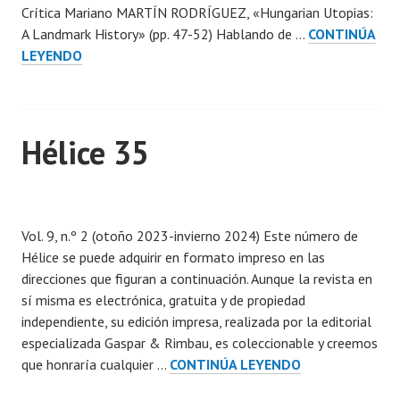
Crítica Mariano MARTÍN RODRÍGUEZ, «Hungarian Utopias:
A Landmark History» (pp. 47-52) Hablando de …
CONTINÚA
HÉLICE
LEYENDO
36
Hélice 35
P
u
Vol. 9, n.º 2 (otoño 2023-invierno 2024) Este número de
b
Hélice se puede adquirir en formato impreso en las
l
direcciones que figuran a continuación. Aunque la revista en
i
sí misma es electrónica, gratuita y de propiedad
c
independiente, su edición impresa, realizada por la editorial
a
especializada Gaspar & Rimbau, es coleccionable y creemos
d
HÉLICE
que honraría cualquier …
CONTINÚA LEYENDO
a
35
e