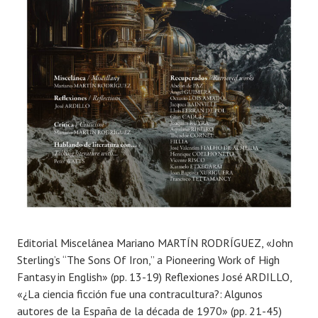
j
u
l
i
o
,
2
0
2
4
Editorial Miscelánea Mariano MARTÍN RODRÍGUEZ, «John
Sterling’s “The Sons Of Iron,” a Pioneering Work of High
Fantasy in English» (pp. 13-19) Reflexiones José ARDILLO,
«¿La ciencia ficción fue una contracultura?: Algunos
autores de la España de la década de 1970» (pp. 21-45)