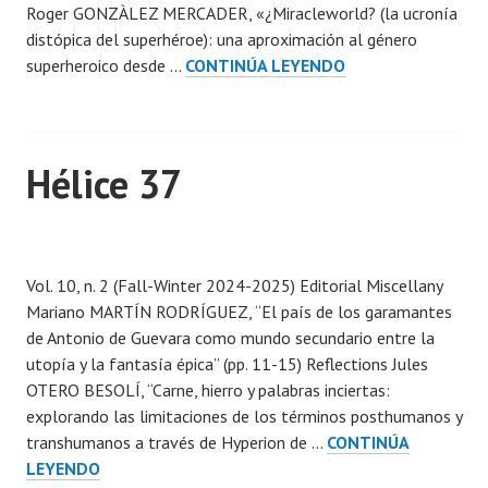
Roger GONZÀLEZ MERCADER, «¿Miracleworld? (la ucronía
d
distópica del superhéroe): una aproximación al género
a
HÉLICE
superheroico desde …
CONTINÚA LEYENDO
e
39
n
1
0
Hélice 37
d
i
c
P
i
u
e
Vol. 10, n. 2 (Fall-Winter 2024-2025) Editorial Miscellany
b
m
Mariano MARTÍN RODRÍGUEZ, “El país de los garamantes
l
b
de Antonio de Guevara como mundo secundario entre la
i
r
utopía y la fantasía épica” (pp. 11-15) Reflections Jules
c
e
OTERO BESOLÍ, “Carne, hierro y palabras inciertas:
a
,
explorando las limitaciones de los términos posthumanos y
d
2
transhumanos a través de Hyperion de …
CONTINÚA
a
0
HÉLICE
LEYENDO
e
2