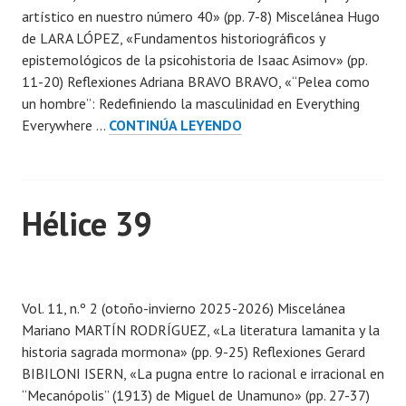
artístico en nuestro número 40» (pp. 7-8) Miscelánea Hugo
i
de LARA LÓPEZ, «Fundamentos historiográficos y
c
epistemológicos de la psicohistoria de Isaac Asimov» (pp.
a
11-20) Reflexiones Adriana BRAVO BRAVO, «“Pelea como
d
un hombre”: Redefiniendo la masculinidad en Everything
a
HÉLICE
Everywhere …
CONTINÚA LEYENDO
e
40
n
7
j
Hélice 39
u
n
i
P
o
u
,
Vol. 11, n.º 2 (otoño-invierno 2025-2026) Miscelánea
b
2
Mariano MARTÍN RODRÍGUEZ, «La literatura lamanita y la
l
0
historia sagrada mormona» (pp. 9-25) Reflexiones Gerard
i
2
BIBILONI ISERN, «La pugna entre lo racional e irracional en
c
6
“Mecanópolis” (1913) de Miguel de Unamuno» (pp. 27-37)
a