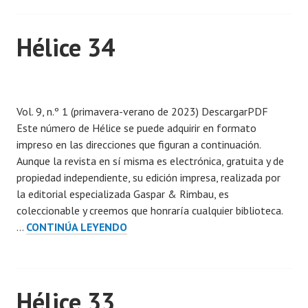
n
1
Hélice 34
6
d
i
P
c
u
i
Vol. 9, n.º 1 (primavera-verano de 2023) DescargarPDF
b
e
Este número de Hélice se puede adquirir en formato
l
m
impreso en las direcciones que figuran a continuación.
i
b
Aunque la revista en sí misma es electrónica, gratuita y de
c
r
propiedad independiente, su edición impresa, realizada por
a
e
la editorial especializada Gaspar & Rimbau, es
d
,
coleccionable y creemos que honraría cualquier biblioteca.
a
2
HÉLICE
…
CONTINÚA LEYENDO
e
0
34
n
2
7
3
j
Hélice 33
u