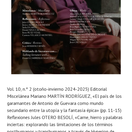
n
e
r
o
,
2
0
2
5
Vol. 10, n.º 2 (otoño-invierno 2024-2025) Editorial
Miscelánea Mariano MARTÍN RODRÍGUEZ, «El país de los
garamantes de Antonio de Guevara como mundo
secundario entre la utopía y la fantasía épica» (pp. 11-15)
Reflexiones Jules OTERO BESOLÍ, «Carne, hierro y palabras
inciertas: explorando las limitaciones de los términos
posthumanos y transhumanos a través de Hyperion de …