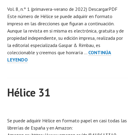
u
,
Vol. 8, n.º 1 (primavera-verano de 2022) DescargarPDF
b
2
Este número de Hélice se puede adquirir en formato
l
0
impreso en las direcciones que figuran a continuación.
i
2
Aunque la revista en si misma es electrónica, gratuita y de
c
3
propiedad independiente, su edición impresa, realizada por
a
la editorial especializada Gaspar & Rimbau, es
d
coleccionable y creemos que honraría …
CONTINÚA
a
HÉLICE
LEYENDO
e
32
n
9
j
Hélice 31
u
l
i
P
o
u
,
Se puede adquirir Hélice en formato papel en casi todas las
b
2
librerías de España y en Amazon:
l
0