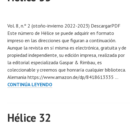
n
i
P
o
u
,
Vol. 8, n.º 2 (otoño-invierno 2022-2023) DescargarPDF
b
2
Este número de Hélice se puede adquirir en formato
l
0
impreso en las direcciones que figuran a continuación.
i
2
Aunque la revista en sí misma es electrónica, gratuita y de
c
3
propiedad independiente, su edición impresa, realizada por
a
la editorial especializada Gaspar & Rimbau, es
d
coleccionable y creemos que honraría cualquier biblioteca.
a
Alemania https://www.amazon.de/dp/8418613335 …
e
HÉLICE
CONTINÚA LEYENDO
n
33
1
3
e
Hélice 32
n
e
r
P
o