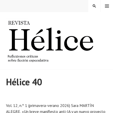
Saltar
MENÚ
BUSCAR
al
contenido
REVISTA HELICE
Hélice 40
articulos
P
u
Vol. 12, n.º 1 (primavera-verano 2026) Sara MARTÍN
b
ALEGRE, «Un breve manifiesto anti-IA y un nuevo proyecto
l