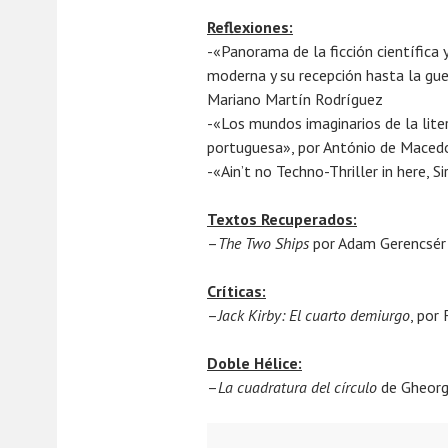
P
p
Reflexiones:
u
o
-«Panorama de la ficción científica
b
r
moderna y su recepción hasta la guer
l
i
Mariano Martín Rodríguez
i
s
-«Los mundos imaginarios de la lite
c
m
portuguesa», por António de Maced
a
a
-«Ain’t no Techno-Thriller in here, S
d
e
a
l
Textos Recuperados:
e
–
The Two Ships
por Adam Gerencsér
n
1
Críticas:
4
–
Jack Kirby: El cuarto demiurgo
, por
j
u
Doble Hélice:
l
–
La cuadratura del círculo
de Gheorg
i
o
,