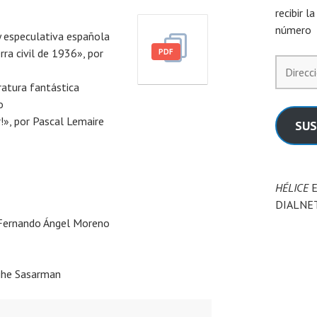
recibir l
número
 y especulativa española
ra civil de 1936», por
PDF
Direcció
de
ratura fantástica
correo
o
electrón
ir!», por Pascal Lemaire
SUS
HÉLICE
E
DIALNE
 Fernando Ángel Moreno
he Sasarman