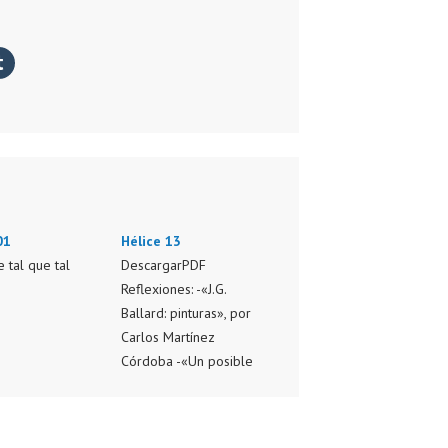
01
Hélice 13
 tal que tal
DescargarPDF
Reflexiones: -«J.G.
Ballard: pinturas», por
Carlos Martínez
Córdoba -«Un posible
futuro para la literatura
de terror», por Juan Díaz
Olmedo -«Los ojos