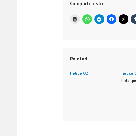
Comparte esto:
2
0
1
8
Related
helice 02
helice 
hola que