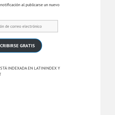
a notificación al publicarse un nuevo
n
ico
CRIBIRSE GRATIS
STÁ INDEXADA EN LATININDEX Y
T