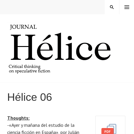
Skip
MENU
SEARCH
to
content
REVISTA HELICE
Hélice 06
P
B
Thoughts:
o
y
-«Ayer y mañana del estudio de la
s
i
ciencia ficción en España», por Julián
t
s
PDF