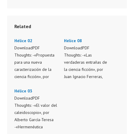
Related
Hélice 02
Hélice 08
DownloadPDF
DownloadPDF
Thoughts: -«Propuesta
Thoughts: -«Las
para una nueva
verdaderas entrañas de
caracterización de la
la ciencia ficción», por
ciencia ficción», por
Juan Ignacio Ferreras,
Julián Díez Critics: -Una
Julián Díez y Fernando
aventura extraordinaria
Hélice 03
Ángel Moreno Critics: -
en la sombra y otros
DownloadPDF
Antiguo Testamento, por
relatos, por Iván
Thoughts: -«El valor del
Fernando Ángel
Fernández Balbuena -La
caleidoscopio», por
Moreno -La maldición
posibilidad de una isla,
Alberto García-Teresa
de la momia, por Iván
por Juan Manuel
-«Hermenéutica
Fernández Balbuena -