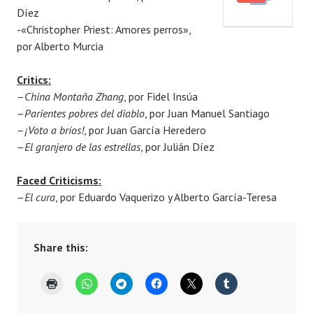
Díez
e
m
-«Christopher Priest: Amores perros»,
d
a
por Alberto Murcia
o
e
n
l
Critics:
1
–
China Montaña Zhang
, por Fidel Insúa
4
–
Parientes pobres del diablo
, por Juan Manuel Santiago
J
–
¡Voto a bríos!
, por Juan García Heredero
u
–
El granjero de las estrellas
, por Julián Díez
l
y
Faced Criticisms:
,
–
El cura
, por Eduardo Vaquerizo y Alberto García-Teresa
2
0
1
Share this:
8