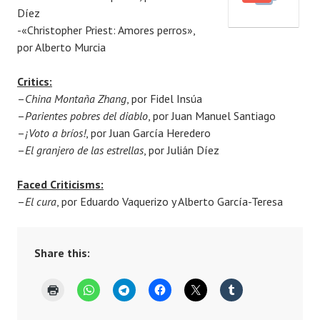
Díez
e
m
-«Christopher Priest: Amores perros»,
d
a
por Alberto Murcia
o
e
n
l
Critics:
1
–
China Montaña Zhang
, por Fidel Insúa
4
–
Parientes pobres del diablo
, por Juan Manuel Santiago
J
–
¡Voto a bríos!
, por Juan García Heredero
u
–
El granjero de las estrellas
, por Julián Díez
l
y
Faced Criticisms:
,
–
El cura
, por Eduardo Vaquerizo y Alberto García-Teresa
2
0
1
Share this:
8