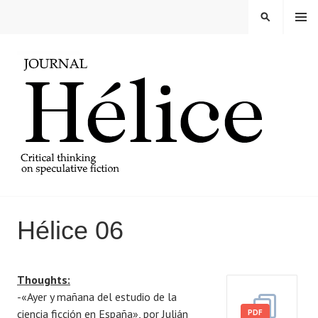
Skip
MENU
SEARCH
to
content
REVISTA HELICE
Hélice 06
P
B
Thoughts:
o
y
-«Ayer y mañana del estudio de la
s
i
ciencia ficción en España», por Julián
t
s
PDF