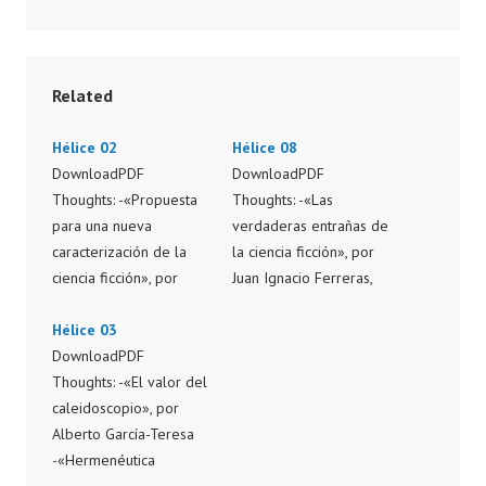
Related
Hélice 02
Hélice 08
DownloadPDF
DownloadPDF
Thoughts: -«Propuesta
Thoughts: -«Las
para una nueva
verdaderas entrañas de
caracterización de la
la ciencia ficción», por
ciencia ficción», por
Juan Ignacio Ferreras,
Julián Díez Critics: -Una
Julián Díez y Fernando
aventura extraordinaria
Hélice 03
Ángel Moreno Critics: -
en la sombra y otros
DownloadPDF
Antiguo Testamento, por
relatos, por Iván
Thoughts: -«El valor del
Fernando Ángel
Fernández Balbuena -La
caleidoscopio», por
Moreno -La maldición
posibilidad de una isla,
Alberto García-Teresa
de la momia, por Iván
por Juan Manuel
-«Hermenéutica
Fernández Balbuena -