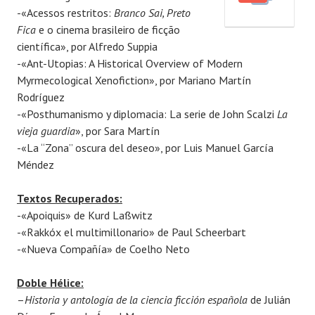
-«Acessos restritos:
Branco Sai, Preto
i
s
Fica
e o cinema brasileiro de ficção
c
m
científica», por Alfredo Suppia
a
a
-«Ant-Utopias: A Historical Overview of Modern
d
e
Myrmecological Xenofiction», por Mariano Martín
a
l
Rodríguez
e
-«Posthumanismo y diplomacia: La serie de John Scalzi
La
n
vieja guardia
», por Sara Martín
1
-«La “Zona” oscura del deseo», por Luis Manuel García
4
Méndez
j
u
Textos Recuperados:
l
-«Apoiquis» de Kurd Laßwitz
i
-«Rakkóx el multimillonario» de Paul Scheerbart
o
-«Nueva Compañía» de Coelho Neto
,
2
Doble Hélice:
0
–
Historia y antología de la ciencia ficción española
de Julián
1