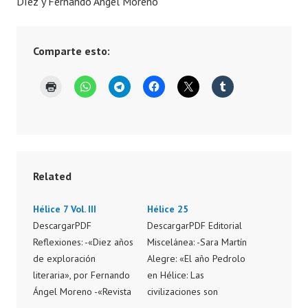
Díez y Fernando Ángel Moreno
8
Comparte esto:
Related
Hélice 7 Vol. III
Hélice 25
DescargarPDF
DescargarPDF Editorial
Reflexiones: -«Diez años
Miscelánea: -Sara Martín
de exploración
Alegre: «El año Pedrolo
literaria», por Fernando
en Hélice: Las
Ángel Moreno -«Revista
civilizaciones son