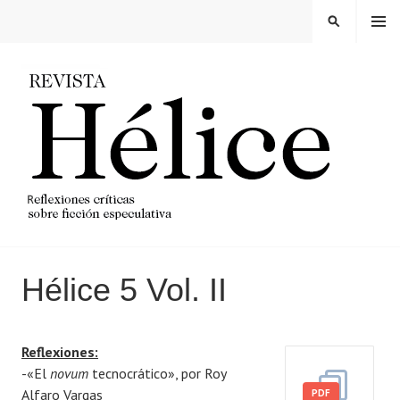
Saltar
MENÚ
BUSCAR
al
contenido
REVISTA HELICE
Hélice 5 Vol. II
P
p
Reflexiones:
u
o
-«El
novum
tecnocrático», por Roy
b
r
Alfaro Vargas
l
i
PDF