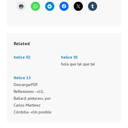
Related
helice 02
helice 01
hola que tal que tal
Hélice 13
DescargarPDF
Reflexiones: -«J.G.
Ballard: pinturas», por
Carlos Martínez
Córdoba -«Un posible
futuro para la literatura
de terror», por Juan