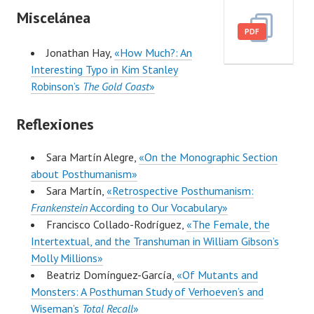
i
s
Miscelánea
c
m
PDF
a
a
Jonathan Hay,
«How Much?: An
d
e
Interesting Typo in Kim Stanley
a
l
Robinson’s
The Gold Coast
»
e
n
Reflexiones
2
j
Sara Martín Alegre,
«On the Monographic Section
u
about Posthumanism»
l
Sara Martín,
«Retrospective Posthumanism:
i
Frankenstein
According to Our Vocabulary»
o
Francisco Collado-Rodríguez,
«The Female, the
,
Intertextual, and the Transhuman in William Gibson’s
2
Molly Millions»
0
Beatriz Domínguez-García,
«Of Mutants and
2
Monsters: A Posthuman Study of Verhoeven’s and
1
Wiseman’s
Total Recall
»