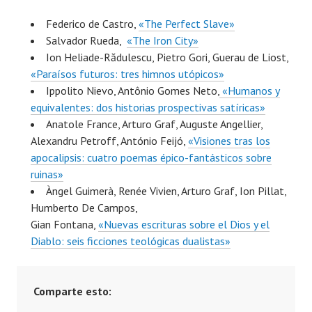
Federico de Castro,
«The Perfect Slave»
Salvador Rueda,
«The Iron City»
Ion Heliade-Rădulescu, Pietro Gori, Guerau de Liost,
«Paraísos futuros: tres himnos utópicos»
Ippolito Nievo, Antônio Gomes Neto,
«Humanos y
equivalentes: dos historias prospectivas satíricas»
Anatole France, Arturo Graf, Auguste Angellier,
Alexandru Petroff, António Feijó,
«Visiones tras los
apocalipsis: cuatro poemas épico-fantásticos sobre
ruinas»
Àngel Guimerà, Renée Vivien, Arturo Graf, Ion Pillat,
Humberto De Campos,
Gian Fontana,
«Nuevas escrituras sobre el Dios y el
Diablo: seis ficciones teológicas dualistas»
Comparte esto: