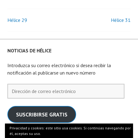
Díaz Olmedo -«Los ojos
cargados de sueño. Un
Hélice 29
estudio de La orilla
Hélice 31
Navegación
oscura de José María
Merino», por Alberto
de
Garcí­a-Teresa Críticas: -
Bebés jugando con
entradas
NOTICIAS DE HÉLICE
cuchillospor Fernando
Á. Moreno -El horror
Introduzca su correo electrónico si desea recibir la
de…
notificación al publicarse un nuevo número
Dirección
de
correo
electrónico
SUSCRIBIRSE GRATIS
Privacidad y cookies: este sitio usa cookies. Si continúas navegando por
HÉLICE
ESTÁ INDEXADA EN LATININDEX Y DIALNET
él, aceptas su uso.