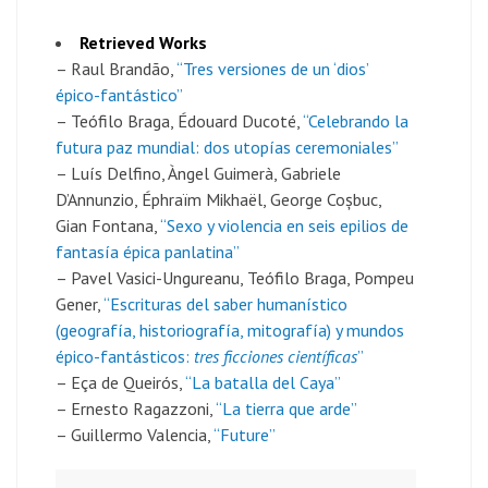
Retrieved Works
– Raul Brandão,
“Tres versiones de un ‘dios’
épico-fantástico”
– Teófilo Braga, Édouard Ducoté,
“Celebrando la
futura paz mundial: dos utopías ceremoniales”
– Luís Delfino, Àngel Guimerà, Gabriele
D’Annunzio, Éphraïm Mikhaël, George Coșbuc,
Gian Fontana,
“Sexo y violencia en seis epilios de
fantasía épica panlatina”
– Pavel Vasici-Ungureanu, Teófilo Braga, Pompeu
Gener,
“Escrituras del saber humanístico
(geografía, historiografía, mitografía) y mundos
épico-fantásticos:
tres ficciones científicas
”
– Eça de Queirós,
“La batalla del Caya”
– Ernesto Ragazzoni,
“La tierra que arde”
– Guillermo Valencia,
“Future”