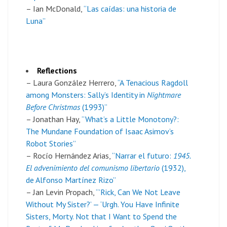
– Ian McDonald,
“Las caídas: una historia de
Luna”
Reflections
– Laura González Herrero,
“A Tenacious Ragdoll
among Monsters: Sally’s Identity in
Nightmare
Before Christmas
(1993)”
– Jonathan Hay,
“What’s a Little Monotony?:
The Mundane Foundation of Isaac Asimov’s
Robot Stories”
– Rocío Hernández Arias,
“Narrar el futuro:
1945.
El advenimiento del comunismo libertario
(1932),
de Alfonso Martínez Rizo”
– Jan Levin Propach,
“’Rick, Can We Not Leave
Without My Sister?’ — ‘Urgh. You Have Infinite
Sisters, Morty. Not that I Want to Spend the