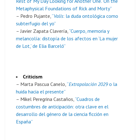
Rest of My Day Looking for Another One.’ On the
Metaphysical Foundations of Rick and Morty”
– Pedro Pujante,
“
Valis
: la duda ontológica como
subterfugio del yo”
– Javier Zapata Clavería,
“Cuerpo, memoria y
melancolía: distopía de los afectos en ‘La mujer
de Lot,’ de Elia Barceló”
Criticism
– Marta Pascua Canelo,
“
Extrapolación 2029
o la
huida hacia el presente”
– Mikel Peregrina Castaños,
“Cuadros de
costumbres de anticipación: otra clave en el
desarrollo del género de la ciencia ficción en
España”